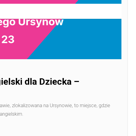
elski dla Dziecka –
ie, zlokalizowana na Ursynowie, to miejsce, gdzie
angielskim.