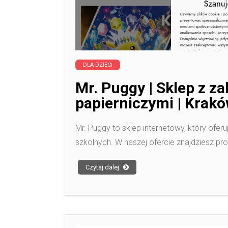
DLA DZIECI
Mr. Puggy | Sklep z z
papierniczymi | Krak
Mr. Puggy to sklep internetowy, który ofe
szkolnych. W naszej ofercie znajdziesz pr
Czytaj dalej