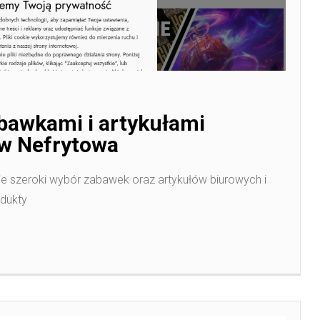
abawkami i artykułami
ów Nefrytowa
ruje szeroki wybór zabawek oraz artykułów biurowych i
odukty