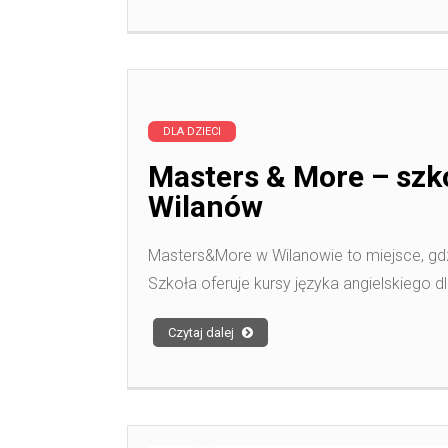
DLA DZIECI
Masters & More – szko
Wilanów
Masters&More w Wilanowie to miejsce, gdz
Szkoła oferuje kursy języka angielskiego d
Czytaj dalej