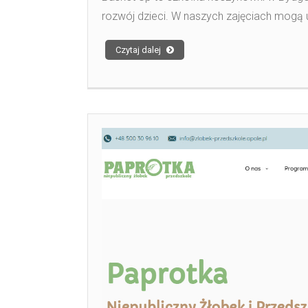
rozwój dzieci. W naszych zajęciach mogą 
Czytaj dalej