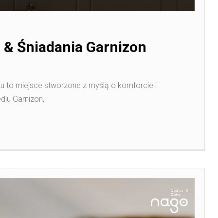
a & Śniadania Garnizon
u to miejsce stworzone z myślą o komforcie i
dlu Garnizon,