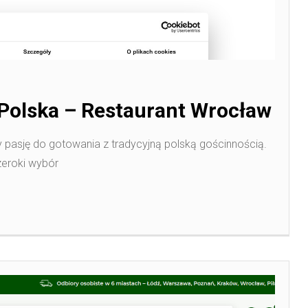
Polska – Restaurant Wrocław
y pasję do gotowania z tradycyjną polską gościnnością.
zeroki wybór