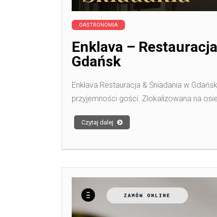
GASTRONOMIA
Enklava – Restauracj
Gdańsk
Enklava Restauracja & Śniadania w Gdańsk
przyjemności gości. Zlokalizowana na osie
Czytaj dalej