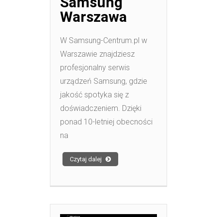
Samsung
Warszawa
W Samsung-Centrum.pl w
Warszawie znajdziesz
profesjonalny serwis
urządzeń Samsung, gdzie
jakość spotyka się z
doświadczeniem. Dzięki
ponad 10-letniej obecności
na
Czytaj dalej