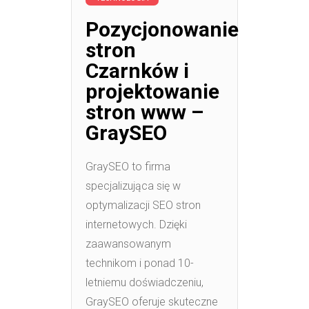
Pozycjonowanie
stron
Czarnków i
projektowanie
stron www –
GraySEO
GraySEO to firma
specjalizująca się w
optymalizacji SEO stron
internetowych. Dzięki
zaawansowanym
technikom i ponad 10-
letniemu doświadczeniu,
GraySEO oferuje skuteczne