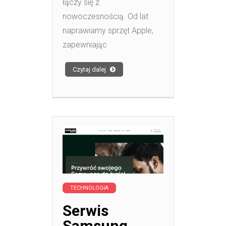
łączy się z
nowoczesnością. Od lat
naprawiamy sprzęt Apple,
zapewniając
Czytaj dalej
TECHNOLOGIA
Serwis
Samsung