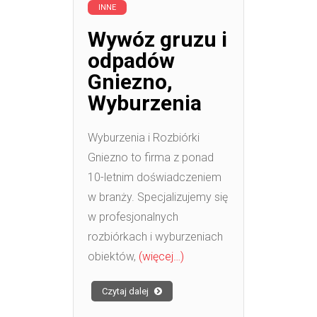
INNE
Wywóz gruzu i
odpadów
Gniezno,
Wyburzenia
Wyburzenia i Rozbiórki
Gniezno to firma z ponad
10-letnim doświadczeniem
w branży. Specjalizujemy się
w profesjonalnych
rozbiórkach i wyburzeniach
obiektów,
(więcej…)
Czytaj dalej