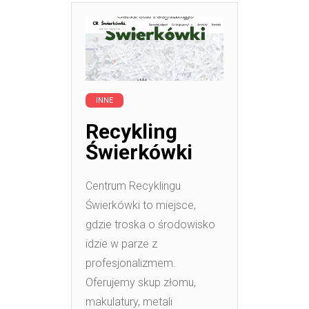
INNE
Recykling
Świerkówki
Centrum Recyklingu
Świerkówki to miejsce,
gdzie troska o środowisko
idzie w parze z
profesjonalizmem.
Oferujemy skup złomu,
makulatury, metali