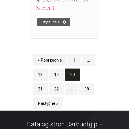
(więcej…)
Czytaj dalej
« Poprzednie
1
…
18
19
20
21
22
…
38
Następne »
Katalog stron Darbudtg.pl -