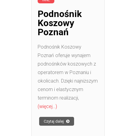
INNE
Podnośnik
Koszowy
Poznań
Podnośnik Koszowy
Poznań oferuje wynajem
podnośników koszowych z
operatorem w Poznaniu i
okolicach. Dzięki najniższym
cenom i elastycznym
terminom realizacji,
(więcej…)
Czytaj dalej