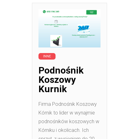
INNE
Podnośnik
Koszowy
Kurnik
Firma Podnośnik Koszowy
Kórnik to lider w wynajmie
podnośników koszowych w
Kórniku i okolicach. Ich
sprzęt, z wysięgiem do 20