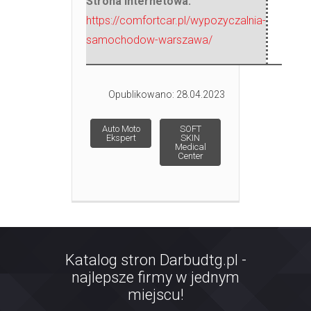
Strona internetowa:
https://comfortcar.pl/wypozyczalnia-
samochodow-warszawa/
Opublikowano: 28.04.2023
Post navigation
Auto Moto
SOFT
Ekspert
SKIN
Medical
Center
Katalog stron Darbudtg.pl -
najlepsze firmy w jednym
miejscu!