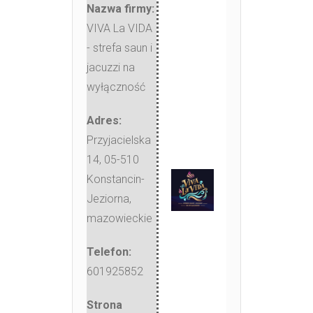
Nazwa firmy:
VIVA La VIDA
- strefa saun i
jacuzzi na
wyłączność
Adres:
Przyjacielska
14
,
05-510
Konstancin-
Jeziorna
,
mazowieckie
Telefon:
601925852
Strona